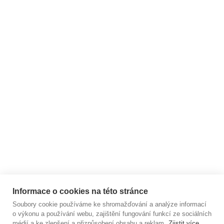
BLOG - články ze světa
jógy
ARCHIV
Zákaznický servis
Užitečné informace
Informace o cookies na této stránce
Soubory cookie používáme ke shromažďování a analýze informací
o výkonu a používání webu, zajištění fungování funkcí ze sociálních
médií a ke zlepšení a přizpůsobení obsahu a reklam.
Zjistit více