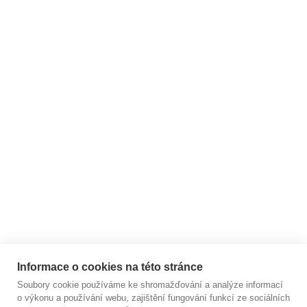
info
@
yoggspiration.cz
BLOG - články ze světa
jógy
ARCHIV
Zákaznický servis
Užitečné informace
Informace o cookies na této stránce
Soubory cookie používáme ke shromažďování a analýze informací
o výkonu a používání webu, zajištění fungování funkcí ze sociálních