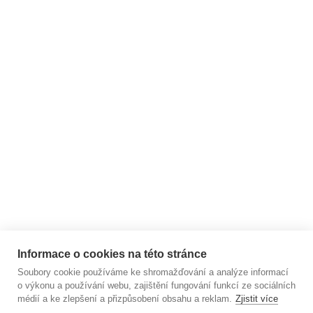
BLOG - články ze světa
jógy
ARCHIV
Zákaznický servis
Užitečné informace
Informace o cookies na této stránce
Soubory cookie používáme ke shromažďování a analýze informací
o výkonu a používání webu, zajištění fungování funkcí ze sociálních
médií a ke zlepšení a přizpůsobení obsahu a reklam.
Zjistit více