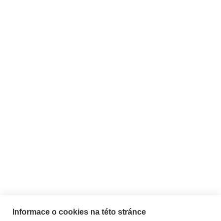
info
@
yoggspiration.cz
BLOG - články ze světa
jógy
ARCHIV
Zákaznický servis
Užitečné informace
Informace o cookies na této stránce