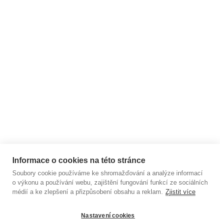
BLOG - články ze světa
jógy
ARCHIV
Zákaznický servis
Užitečné informace
Informace o cookies na této stránce
Soubory cookie používáme ke shromažďování a analýze informací
o výkonu a používání webu, zajištění fungování funkcí ze sociálních
médií a ke zlepšení a přizpůsobení obsahu a reklam.
Zjistit více
Nastavení cookies