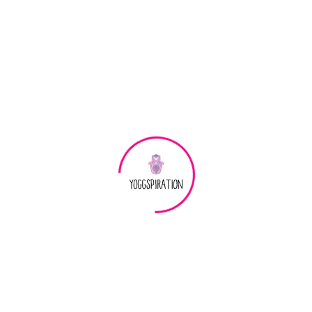
Přejít
na
BLOG - články ze světa jógy
NÁKUPNÍ
obsah
KOŠÍK
Ashtanga Vinyasa jóga: Dynamická
cesta k síle, koncentraci a disciplíně
Ashtanga Vinyasa jóga je jedním z nejstrukturovanějších a
nejdynamičtějších stylů jógy. Tato tradiční praxe pocházející
z jižní Indie je známá svou fyzickou náročností, plynulým
propojením pohybu s dechem a pevně danými sériemi
pozic. Ashtanga jóga není jen fyzickým tréninkem – je to
cesta sebekázně, mentální koncentrace a hluboké vnitřní
transformace.