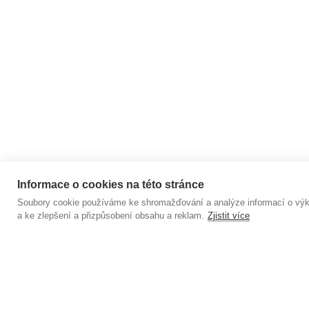
A HARMONI
A
Informace o cookies na této stránce
Soubory cookie používáme ke shromažďování a analýze informací o výkon
Copyright 2026
YOGGSPIRATION
. Všechna práva 
a ke zlepšení a přizpůsobení obsahu a reklam.
Zjistit více