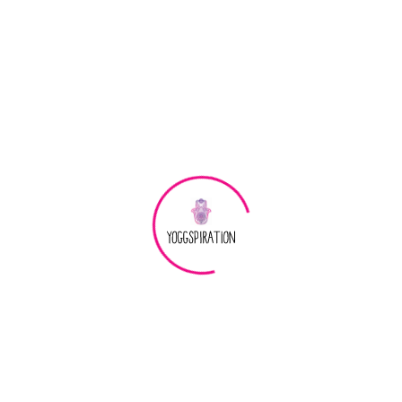
akt
Nejlepší podložky na jógu
BLOG - články ze světa jógy
Ájurvéda: Tajemství harmonického živo
urvéda: Tajemství harmonického života a zdr
edním z nejstarších systémů péče o zdraví na světě. Její kořeny s