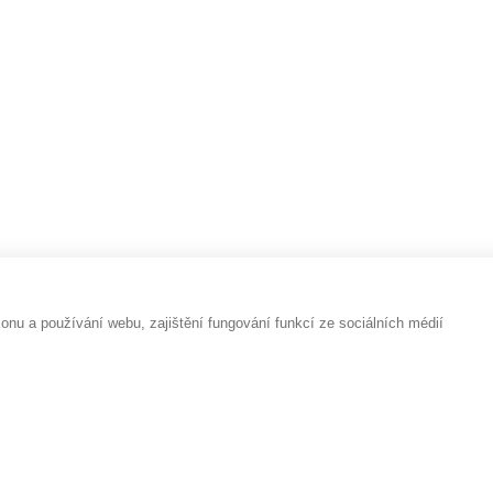
ZUJÍ MYSL
OCHRANA OSOBNÍCH ÚDAJŮ A COOKIES
RCHIV
OBCHODNÍ PODMÍNKY
KONTAKTY
u a používání webu, zajištění fungování funkcí ze sociálních médií
vyhrazena.