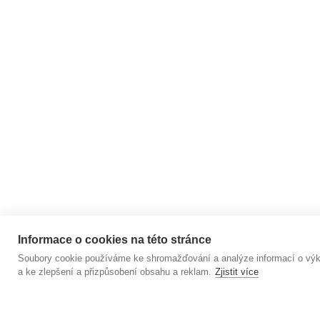
AROMATERA
A HARMONI
A
Informace o cookies na této stránce
Soubory cookie používáme ke shromažďování a analýze informací o výkon
Copyright 2026
YOGGSPIRATION
. Všechna práva 
a ke zlepšení a přizpůsobení obsahu a reklam.
Zjistit více