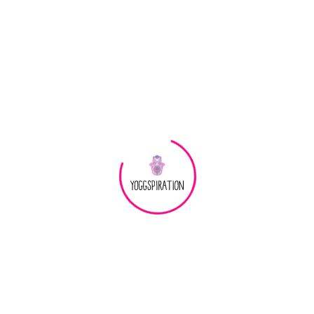
akt
Nejlepší podložky na jógu
 lahve
Náhradní krystaly pro zdravé lahve
Náhradní přírodní k
Náhradní pří
Ametystový
Ametystový křemen
vyjadřuje 
Působí na krční a korunní čakru