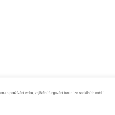
PRAVIDLA ŘAZENÍ NABÍDEK ZBOŽÍ
PIE A JÓGA: VŮNĚ, KTERÉ PROHLUBUJÍ PRAXI
ZUJÍ MYSL
OCHRANA OSOBNÍCH ÚDAJŮ A COOKIES
RCHIV
OBCHODNÍ PODMÍNKY
KONTAKTY
u a používání webu, zajištění fungování funkcí ze sociálních médií
vyhrazena.