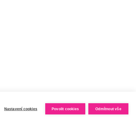
STAŇTE SE NAŠÍM AMBASADOREM
VELKOOBCHODNÍ SPOLUPRÁCE
Nastavení cookies
Povolit cookies
Odmítnout vše
Vytvořil Shoptet