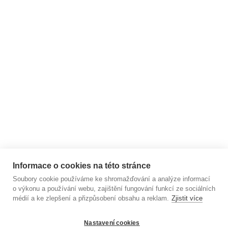
BLOG - články ze světa
jógy
ARCHIV
Zákaznický servis
Užitečné informace
Informace o cookies na této stránce
Soubory cookie používáme ke shromažďování a analýze informací
o výkonu a používání webu, zajištění fungování funkcí ze sociálních
médií a ke zlepšení a přizpůsobení obsahu a reklam.
Zjistit více
Nastavení cookies