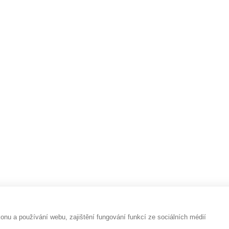
: PŘIROZENÁ CESTA K OMLAZENÍ, ZDRAVÉ PLETI
REKLAMACE
OMÍ
PRAVIDLA ŘAZENÍ NABÍDEK ZBOŽÍ
PIE A JÓGA: VŮNĚ, KTERÉ PROHLUBUJÍ PRAXI
ZUJÍ MYSL
OCHRANA OSOBNÍCH ÚDAJŮ A COOKIES
RCHIV
OBCHODNÍ PODMÍNKY
KONTAKTY
u a používání webu, zajištění fungování funkcí ze sociálních médií
vyhrazena.