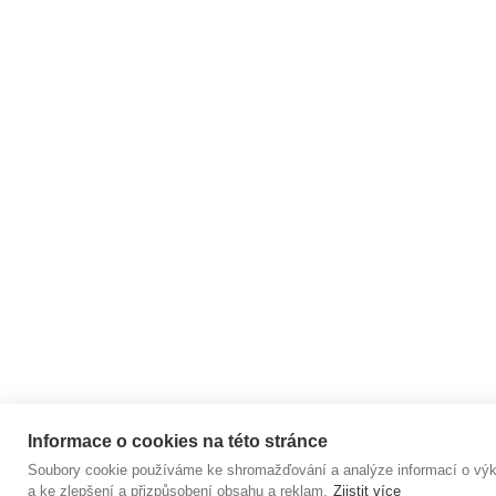
JÓGA TVÁŘE
info
@
yoggspiration.cz
A SEBEVĚD
AROMATERA
A HARMONI
A
Informace o cookies na této stránce
Soubory cookie používáme ke shromažďování a analýze informací o výkon
Copyright 2026
YOGGSPIRATION
. Všechna práva 
a ke zlepšení a přizpůsobení obsahu a reklam.
Zjistit více