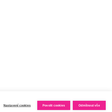
ZÍSKEJTE SLEVU PRO LEKTORY
STAŇTE SE NAŠÍM AMBASADOREM
VELKOOBCHODNÍ SPOLUPRÁCE
Nastavení cookies
Povolit cookies
Odmítnout vše
Vytvořil Shoptet